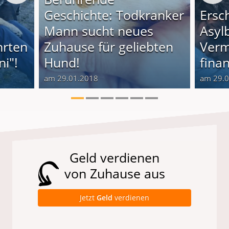
Geschichte: Todkranker
Ersc
Mann sucht neues
Asyl
hrten
Zuhause für geliebten
Verm
i"!
Hund!
finan
am 29.01.2018
am 29.
Geld verdienen
von Zuhause aus
Jetzt
Geld
verdienen