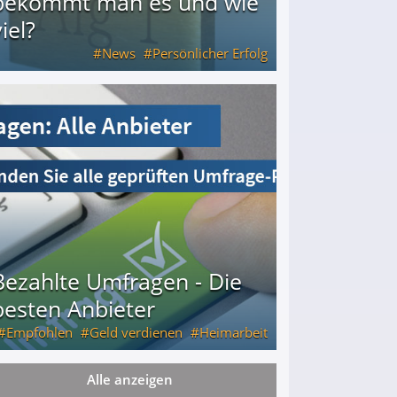
bekommt man es und wie
iel?
News
Persönlicher Erfolg
ie viel?
Bezahlte Umfragen - Die
besten Anbieter
Empfohlen
Geld verdienen
Heimarbeit
Alle anzeigen