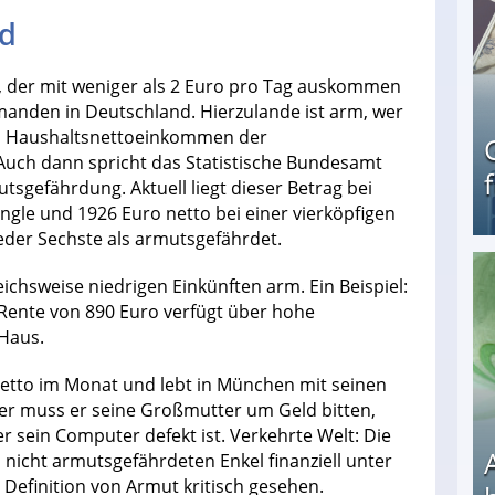
nd
m, der mit weniger als 2 Euro pro Tag auskommen
manden in Deutschland. Hierzulande ist arm, wer
en Haushaltsnettoeinkommen der
uch dann spricht das Statistische Bundesamt
sgefährdung. Aktuell liegt dieser Betrag bei
ngle und 1926 Euro netto bei einer vierköpfigen
jeder Sechste als armutsgefährdet.
eichsweise niedrigen Einkünften arm. Ein Beispiel:
Geld verdienen als Tagger für Netflix
 Rente von 890 Euro verfügt über hohe
 Haus.
netto im Monat und lebt in München mit seinen
er muss er seine Großmutter um Geld bitten,
 sein Computer defekt ist. Verkehrte Welt: Die
l nicht armutsgefährdeten Enkel finanziell unter
Definition von Armut kritisch gesehen.