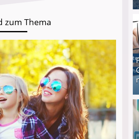
I❶I Schnell Geld verdienen: 20 seriöse Möglich
d zum Thema
Produkttester werden und Geld verdienen ↻ Tä