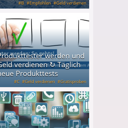
B
Empfohlen
Geld verdienen
keiten
Produkttester werden und
Geld verdienen ↻ Täglich
neue Produkttests
C
Geld verdienen
Gratisproben
glich neue Produkttests