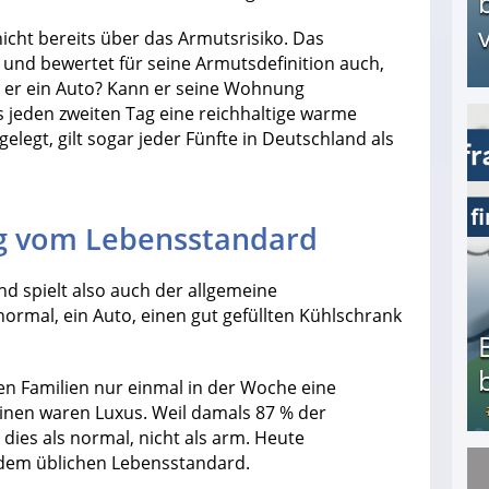
v
icht bereits über das Armutsrisiko. Das
 und bewertet für seine Armutsdefinition auch,
zt er ein Auto? Kann er seine Wohnung
 jeden zweiten Tag eine reichhaltige warme
legt, gilt sogar jeder Fünfte in Deutschland als
Arbeitslosengeld: Wofür bekommt man es und w
g vom Lebensstandard
d spielt also auch der allgemeine
normal, ein Auto, einen gut gefüllten Kühlschrank
len Familien nur einmal in der Woche eine
inen waren Luxus. Weil damals 87 % der
dies als normal, nicht als arm. Heute
em üblichen Lebensstandard.
Bezahlte Umfragen - Die besten Anbieter