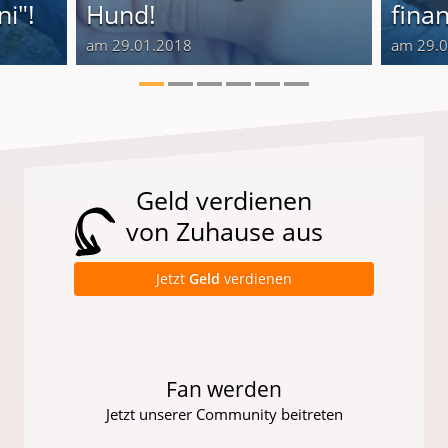
i"!
Hund!
finan
am 29.01.2018
am 29.
Geld verdienen
von Zuhause aus
Jetzt
Geld
verdienen
Fan werden
Jetzt unserer Community beitreten