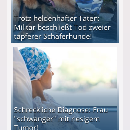
Trotz heldenhafter Taten:
Militär beschließt Tod zweier
tapferer Schäferhunde!
ießt Tod zweier tapferer Schäferhunde!
Schreckliche Diagnose: Frau
"schwanger" mit riesigem
Tumor!