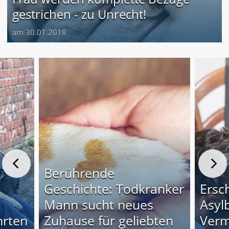
gestrichen - zu Unrecht!
am 30.01.2018
Berührende
Geschichte: Todkranker
Ersc
Mann sucht neues
Asyl
hrten
Zuhause für geliebten
Verm