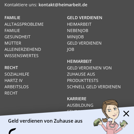
Kontaktiere uns:
kontakt@heimarbeit.de
FAMILIE
GELD VERDIENEN
ALLTAGSPROBLEME
HEIMARBEIT
FAMILIE
NEBENJOB
GESUNDHEIT
MINIJOB
MÜTTER
GELD VERDIENEN
ALLEINERZIEHEND
JOB
WISSENSWERTES
HEIMARBEIT
RECHT
GELD VERDIENEN VON
SOZIALHILFE
ZUHAUSE AUS
HARTZ IV
PRODUKTTESTS
ARBEITSLOS
SCHNELL GELD VERDIENEN
RECHT
KARRIERE
AUSBILDUNG
STUDIUM
FERNSTUDIUM
Geld verdienen von Zuhause aus
GEHÄLTER