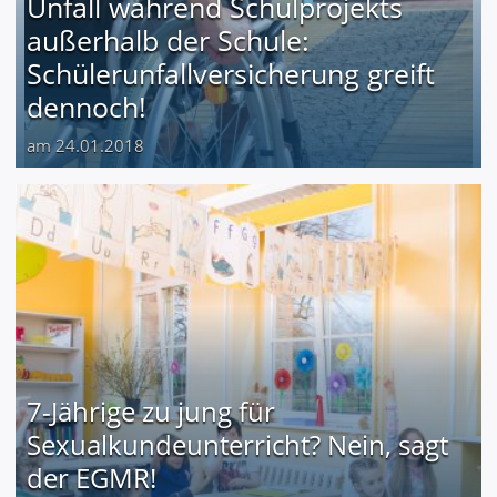
Unfall während Schulprojekts
außerhalb der Schule:
Schülerunfallversicherung greift
dennoch!
am 24.01.2018
7-Jährige zu jung für
Sexualkundeunterricht? Nein, sagt
der EGMR!