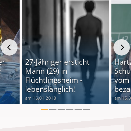
er
27-Jähriger ersticht
Hartz
:
Mann (29) in
Schu
Flüchtlingsheim -
vom 
lebenslänglich!
beza
am 16.01.2018
am 15.