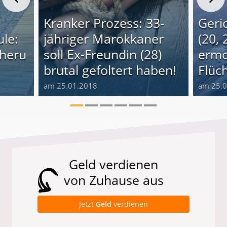
Kranker Prozess: 33-
Geri
le:
jähriger Marokkaner
(20, 
cheru
soll Ex-Freundin (28)
ermo
brutal gefoltert haben!
Flüch
am 25.01.2018
am 25.
Geld verdienen
von Zuhause aus
Jetzt
Geld
verdienen