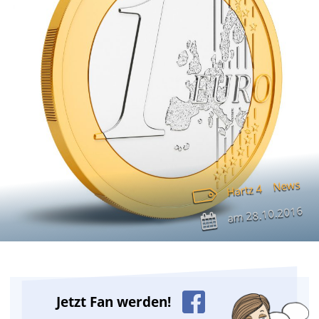
News
Hartz 4
28.10.2016
am
Jetzt Fan werden!