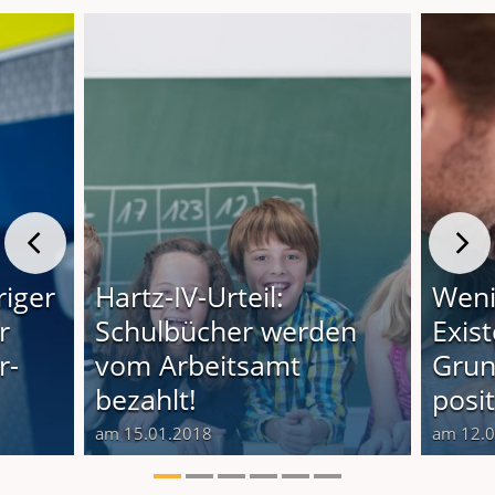
riger
Hartz-IV-Urteil:
Weni
r
Schulbücher werden
Exis
r-
vom Arbeitsamt
Grun
bezahlt!
posi
am 15.01.2018
am 12.