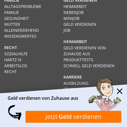
FAMILIE
GELD VERDIENEN
ALLTAGSPROBLEME
HEIMARBEIT
FAMILIE
NEBENJOB
GESUNDHEIT
MINIJOB
MÜTTER
GELD VERDIENEN
ALLEINERZIEHEND
JOB
WISSENSWERTES
HEIMARBEIT
RECHT
GELD VERDIENEN VON
SOZIALHILFE
ZUHAUSE AUS
HARTZ IV
PRODUKTTESTS
ARBEITSLOS
SCHNELL GELD VERDIENEN
RECHT
KARRIERE
AUSBILDUNG
STUDIUM
FERNSTUDIUM
Geld verdienen von Zuhause aus
GEHÄLTER
Impressum
Datenschutz
Kontakt
Über Heimarbeit.de
Jetzt
Geld
verdienen
© 2026
I❶I Heimarbeit.de