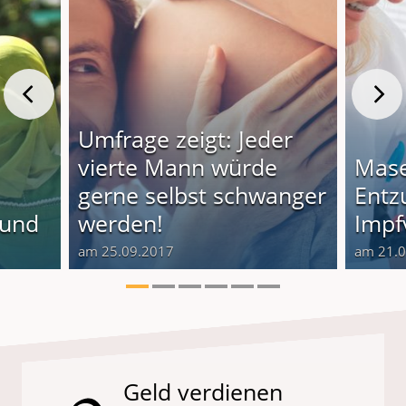
Umfrage zeigt: Jeder
vierte Mann würde
Mase
gerne selbst schwanger
Entz
rund
werden!
Impf
am 25.09.2017
am 21.
Geld verdienen