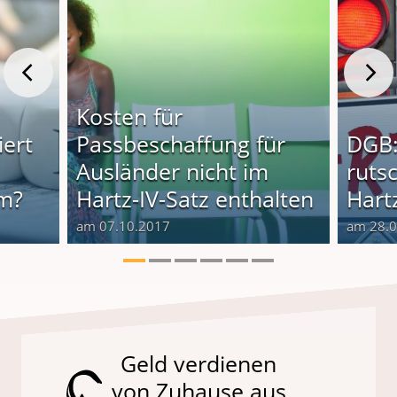
Kosten für
iert
Passbeschaffung für
DGB:
Ausländer nicht im
rutsc
im?
Hartz-IV-Satz enthalten
Hartz
am 07.10.2017
am 28.
Geld verdienen
von Zuhause aus