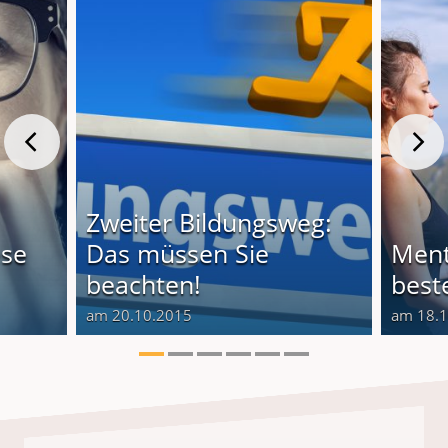
Zweiter Bildungsweg:
ese
Das müssen Sie
Ment
beachten!
best
am 20.10.2015
am 18.