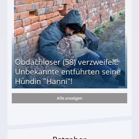
 Suff-Mutter freigesprochen!
Obdachloser (58) verzweifelt:
Unbekannte entführten seine
Hündin "Hanni"!
Alle anzeigen
te entführten seine Hündin "Hanni"!