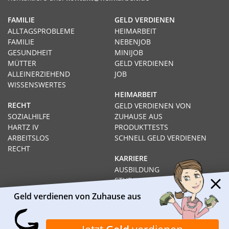
FAMILIE
GELD VERDIENEN
ALLTAGSPROBLEME
HEIMARBEIT
FAMILIE
NEBENJOB
GESUNDHEIT
MINIJOB
MÜTTER
GELD VERDIENEN
ALLEINERZIEHEND
JOB
WISSENSWERTES
HEIMARBEIT
RECHT
GELD VERDIENEN VON
SOZIALHILFE
ZUHAUSE AUS
HARTZ IV
PRODUKTTESTS
ARBEITSLOS
SCHNELL GELD VERDIENEN
RECHT
KARRIERE
AUSBILDUNG
STUDIUM
FERNSTUDIUM
Geld verdienen von Zuhause aus
GEHÄLTER
Impressum
Datenschutz
Kontakt
Über Heimarbeit.de