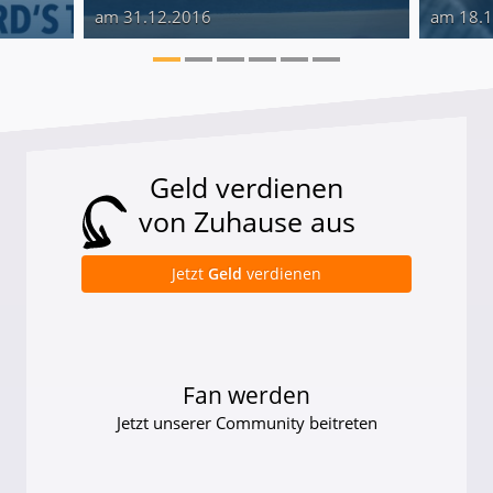
am 31.12.2016
am 18.
Geld verdienen
von Zuhause aus
Jetzt
Geld
verdienen
Fan werden
Jetzt unserer Community beitreten