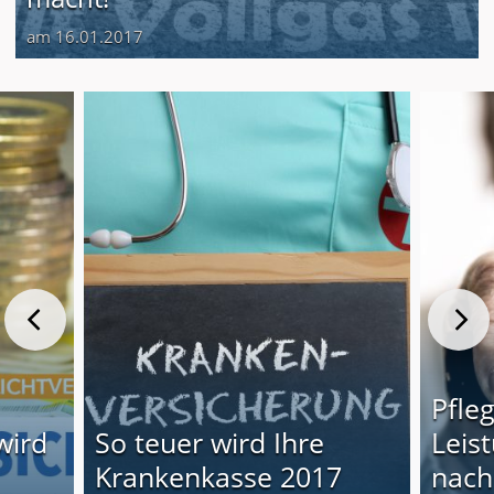
am 16.01.2017
Pfle
wird
So teuer wird Ihre
Leis
Krankenkasse 2017
nach