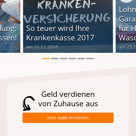
Lohn
Gara
lung:
So teuer wird Ihre
für 
ssen!
Krankenkasse 2017
Wasc
am 31.12.2016
am 29.
Geld verdienen
von Zuhause aus
Jetzt
Geld
verdienen