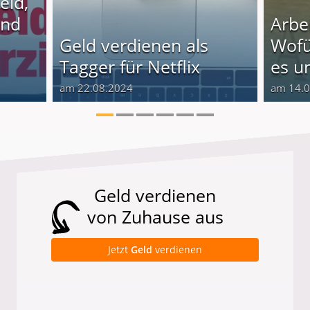
eld,
und
Arbe
Geld verdienen als
Wof
Tagger für Netflix
es un
am 22.08.2024
am 14.
Geld verdienen
von Zuhause aus
Jetzt
Geld
verdienen