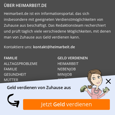
ÜBER HEIMARBEIT.DE
Heimarbeit.de ist ein Informationsportal, das sich
insbesondere mit geeigneten Verdienstmöglichkeiten von
Zuhause aus beschäftigt. Das Redaktionsteam recherchiert
und prüft täglich viele verschiedene Möglichkeiten, mit denen
man von Zuhause aus Geld verdienen kann.
Kontaktiere uns:
kontakt@heimarbeit.de
FAMILIE
GELD VERDIENEN
ALLTAGSPROBLEME
HEIMARBEIT
FAMILIE
NEBENJOB
GESUNDHEIT
MINIJOB
MÜTTER
GELD VERDIENEN
ALLEINERZIEHEND
JOB
Geld verdienen von Zuhause aus
WISSENSWERTES
HEIMARBEIT
RECHT
GELD VERDIENEN VON
Jetzt
Geld
verdienen
SOZIALHILFE
ZUHAUSE AUS
HARTZ IV
PRODUKTTESTS