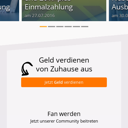
ung
Einmalzahlung
Ausb
am 27.07.2016
am 30.
Geld verdienen
von Zuhause aus
Jetzt
Geld
verdienen
Fan werden
Jetzt unserer Community beitreten