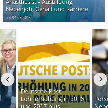
Anästhesist – Ausbildung,
Nebenjob, Gehalt und Karriere
am 04.08.2016
Deutsche Post:
Lohnerhöhung in 2016
Pors
und 2017 plus
Nebe