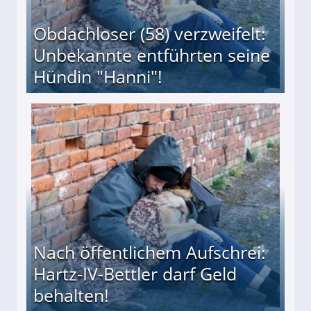
Obdachloser (58) verzweifelt:
Unbekannte entführten seine
Hündin "Hanni"!
te entführten seine Hündin "Hanni"!
Nach öffentlichem Aufschrei:
Hartz-IV-Bettler darf Geld
behalten!