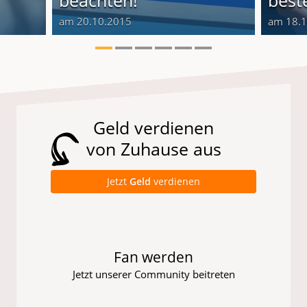
beachten!
best
am 20.10.2015
am 18.
Geld verdienen
von Zuhause aus
Jetzt
Geld
verdienen
Fan werden
Jetzt unserer Community beitreten