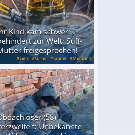
Ihr Kind kam schwer
behindert zur Welt: Suff-
Mutter freigesprochen!
Gerichtsurteil
Kinder
Meldung
Mutter freigesprochen!
Obdachloser (58)
verzweifelt: Unbekannte