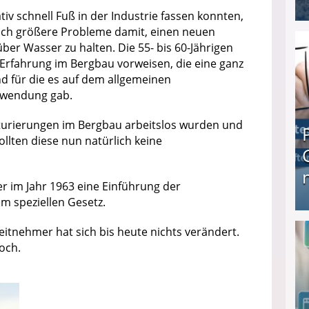
iv schnell Fuß in der Industrie fassen konnten,
lich größere Probleme damit, einen neuen
I❶I Schnell Geld verdienen: 20 seriöse Möglich
 über Wasser zu halten. Die 55- bis 60-Jährigen
e Erfahrung im Bergbau vorweisen, die eine ganz
nd für die es auf dem allgemeinen
erwendung gab.
turierungen im Bergbau arbeitslos wurden und
llten diese nun natürlich keine
 im Jahr 1963 eine Einführung der
em speziellen Gesetz.
Produkttester werden und Geld verdienen ↻ Tä
eitnehmer hat sich bis heute nichts verändert.
och.