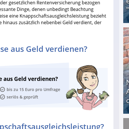
s der gesetzlichen Rentenversicherung bezogen
ressante Dinge, denen unbedingt Beachtung
eise eine Knappschaftsausgleichsleistung bezieht
e hinaus zusätzlich nebenbei Geld verdient, der
Obdachloser (58) verzweifelt: Unbekannte entf
se aus Geld verdienen?
e aus Geld verdienen?
bis zu 15 Euro pro Umfrage
seriös & geprüft
pschaftsausgleichsleistung?
Nach öffentlichem Aufschrei: Hartz-IV-Bettler d