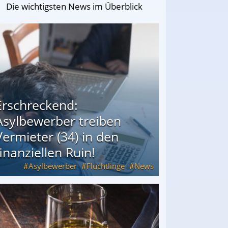
Die wichtigsten News im Überblick
Erschreckend:
Asylbewerber treiben
Vermieter (34) in den
finanziellen Ruin!
Asylbewerber
Flüchtlinge
News
34) in den finanziellen Ruin!