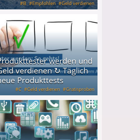
B
Empfohlen
Geld verdienen
keiten
Produkttester werden und
Geld verdienen ↻ Täglich
neue Produkttests
C
Geld verdienen
Gratisproben
glich neue Produkttests