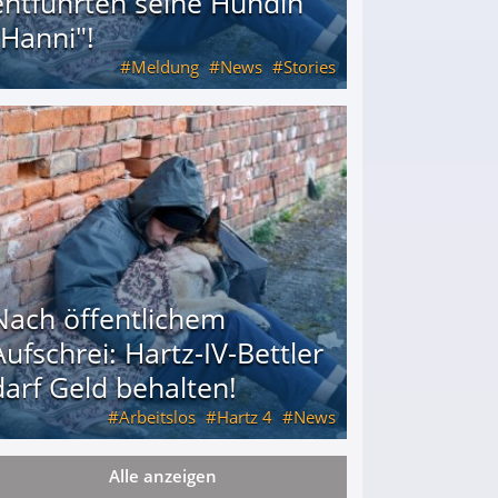
entführten seine Hündin
"Hanni"!
Meldung
News
Stories
ührten seine Hündin "Hanni"!
Nach öffentlichem
Aufschrei: Hartz-IV-Bettler
darf Geld behalten!
Arbeitslos
Hartz 4
News
Alle anzeigen
arf Geld behalten!