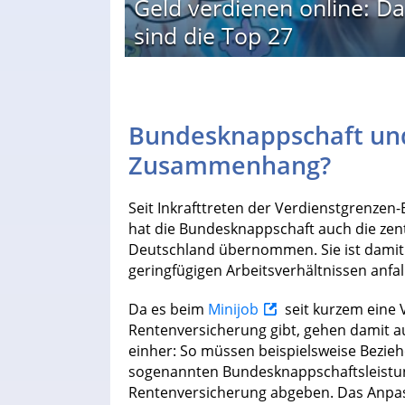
Geld verdienen online: Da
sind die Top 27
Bundesknappschaft und
Zusammenhang?
Seit Inkrafttreten der Verdienstgrenzen
hat die Bundesknappschaft auch die zent
Deutschland übernommen. Sie ist damit di
geringfügigen Arbeitsverhältnissen anfal
Da es beim
Minijob
seit kurzem eine V
Rentenversicherung gibt, gehen damit 
einher: So müssen beispielsweise Bezie
sogenannten Bundesknappschaftsleistung
Rentenversicherung abgeben. Das Anpa