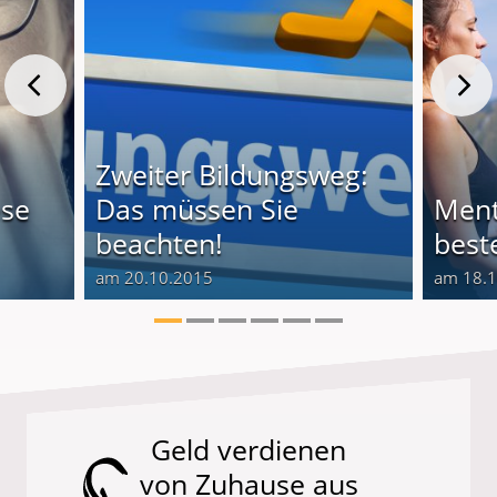
Zweiter Bildungsweg:
ese
Das müssen Sie
Ment
beachten!
best
am 20.10.2015
am 18.
Geld verdienen
von Zuhause aus