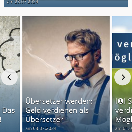
am 23.07.2024
Übersetzer werden:
I❶I 
 Das
Geld verdienen als
verd
!
Übersetzer
Mögl
am 03.07.2024
am 01.