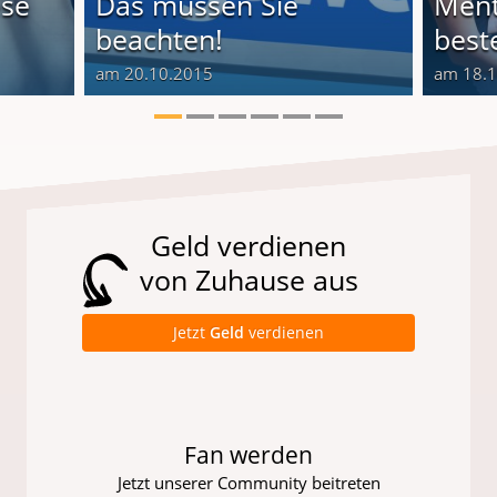
ese
Das müssen Sie
Ment
beachten!
best
am 20.10.2015
am 18.
Geld verdienen
von Zuhause aus
Jetzt
Geld
verdienen
Fan werden
Jetzt unserer Community beitreten