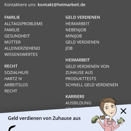
Kontaktiere uns:
kontakt@heimarbeit.de
FAMILIE
GELD VERDIENEN
ALLTAGSPROBLEME
HEIMARBEIT
FAMILIE
NEBENJOB
GESUNDHEIT
MINIJOB
MÜTTER
GELD VERDIENEN
ALLEINERZIEHEND
JOB
WISSENSWERTES
HEIMARBEIT
RECHT
GELD VERDIENEN VON
SOZIALHILFE
ZUHAUSE AUS
HARTZ IV
PRODUKTTESTS
ARBEITSLOS
SCHNELL GELD VERDIENEN
RECHT
KARRIERE
AUSBILDUNG
STUDIUM
FERNSTUDIUM
Geld verdienen von Zuhause aus
GEHÄLTER