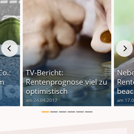
Co.:
TV-Bericht:
Nebe
em
Rentenprognose viel zu
Rent
optimistisch
beac
am 24.04.2017
am 17.