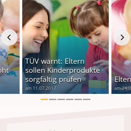
TÜV warnt: Eltern
oht
sollen Kinderprodukte
sorgfältig prüfen
Elte
am 11.07.2017
am 24.