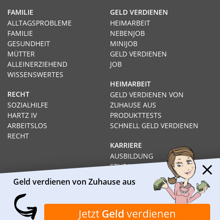
FAMILIE
GELD VERDIENEN
ALLTAGSPROBLEME
HEIMARBEIT
FAMILIE
NEBENJOB
GESUNDHEIT
MINIJOB
MÜTTER
GELD VERDIENEN
ALLEINERZIEHEND
JOB
WISSENSWERTES
HEIMARBEIT
RECHT
GELD VERDIENEN VON
SOZIALHILFE
ZUHAUSE AUS
HARTZ IV
PRODUKTTESTS
ARBEITSLOS
SCHNELL GELD VERDIENEN
RECHT
KARRIERE
AUSBILDUNG
STUDIUM
FERNSTUDIUM
Geld verdienen von Zuhause aus
GEHÄLTER
Impressum
Datenschutz
Kontakt
Über Heimarbeit.de
Jetzt
Geld
verdienen