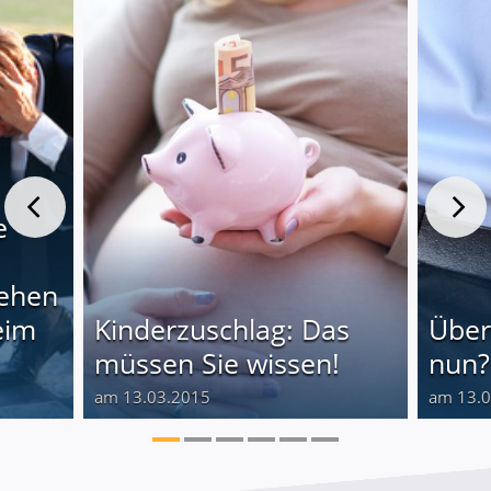
e
gehen
eim
Kinderzuschlag: Das
Über
müssen Sie wissen!
nun?
am 13.03.2015
am 13.