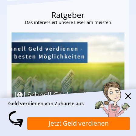
Ratgeber
Das interessiert unsere Leser am meisten
I❶I Schnell Geld verdienen: 20
seriöse Möglichkeiten
Geld verdienen von Zuhause aus
Möglichkeiten
Jetzt
Geld
verdienen