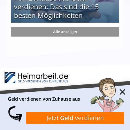
verdienen: Das sind die 15
besten Möglichkeiten
nd die 15 besten Möglichkeiten
Alle anzeigen
Geld verdienen von Zuhause aus
ÜBER HEIMARBEIT.DE
Heimarbeit.de ist ein Informationsportal, das sich
Jetzt
Geld
verdienen
insbesondere mit geeigneten Verdienstmöglichkeiten von
Zuhause aus beschäftigt. Das Redaktionsteam recherchiert