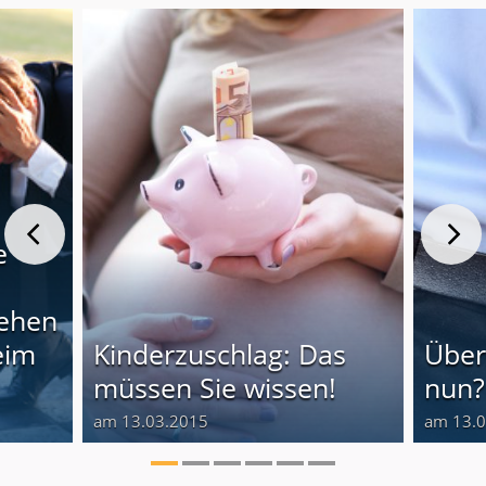
e
gehen
eim
Kinderzuschlag: Das
Über
müssen Sie wissen!
nun?
am 13.03.2015
am 13.