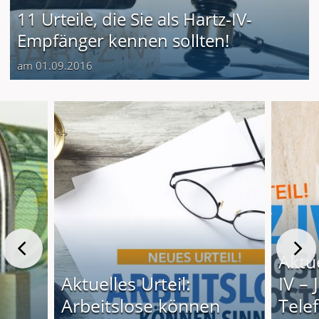
11 Urteile, die Sie als Hartz-IV-
Empfänger kennen sollten!
am 01.09.2016
Aktue
Aktuelles Urteil:
IV –
Arbeitslose können
Tele