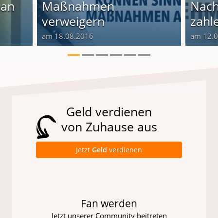
man
Maßnahmen
Nach
verweigern
zahl
am 18.08.2016
am 12.
Geld verdienen
von Zuhause aus
Jetzt
Geld
verdienen
Fan werden
Jetzt unserer Community beitreten