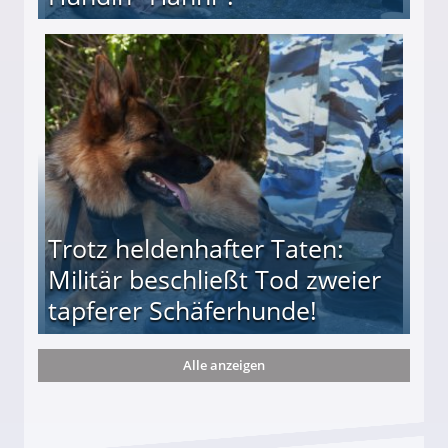
te entführten seine Hündin "Hanni"!
Trotz heldenhafter Taten:
Militär beschließt Tod zweier
tapferer Schäferhunde!
Alle anzeigen
ießt Tod zweier tapferer Schäferhunde!