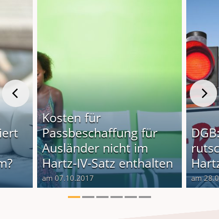
Kosten für
iert
Passbeschaffung für
DGB:
Ausländer nicht im
rutsc
im?
Hartz-IV-Satz enthalten
Hartz
am 07.10.2017
am 28.