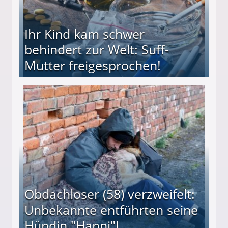
Ihr Kind kam schwer
behindert zur Welt: Suff-
Mutter freigesprochen!
 Suff-Mutter freigesprochen!
Obdachloser (58) verzweifelt:
Unbekannte entführten seine
Hündin "Hanni"!