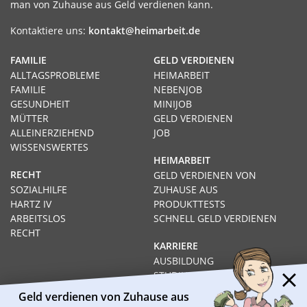
man von Zuhause aus Geld verdienen kann.
Kontaktiere uns:
kontakt@heimarbeit.de
FAMILIE
GELD VERDIENEN
ALLTAGSPROBLEME
HEIMARBEIT
FAMILIE
NEBENJOB
GESUNDHEIT
MINIJOB
MÜTTER
GELD VERDIENEN
ALLEINERZIEHEND
JOB
WISSENSWERTES
HEIMARBEIT
RECHT
GELD VERDIENEN VON
SOZIALHILFE
ZUHAUSE AUS
HARTZ IV
PRODUKTTESTS
ARBEITSLOS
SCHNELL GELD VERDIENEN
RECHT
KARRIERE
AUSBILDUNG
STUDIUM
FERNSTUDIUM
Geld verdienen von Zuhause aus
GEHÄLTER