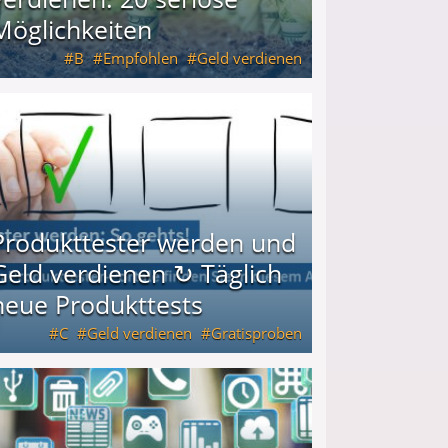
Möglichkeiten
B
Empfohlen
Geld verdienen
keiten
Produkttester werden und
Geld verdienen ↻ Täglich
neue Produkttests
C
Geld verdienen
Gratisproben
glich neue Produkttests