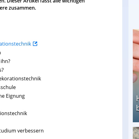
. Dieser Artikel fasst alle wichtigen
riere zusammen.
ationstechnik
n
 ihn?
s?
ekorationstechnik
sschule
he Eignung
tionstechnik
Studium verbessern
Heimarbeit ohne PC: Die besten Heimarbeiten