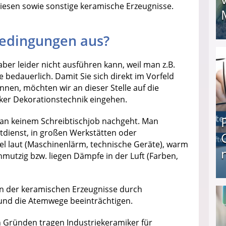
iesen sowie sonstige keramische Erzeugnisse.
bedingungen aus?
I❶I Schnell Geld verdienen: 20 seriöse Möglich
aber leider nicht ausführen kann, weil man z.B.
re bedauerlich. Damit Sie sich direkt im Vorfeld
nnen, möchten wir an dieser Stelle auf die
ker Dekorationstechnik eingehen.
an keinem Schreibtischjob nachgeht. Man
chtdienst, in großen Werkstätten oder
gel laut (Maschinenlärm, technische Geräte), warm
utzig bzw. liegen Dämpfe in der Luft (Farben,
Produkttester werden und Geld verdienen ↻ Tä
n der keramischen Erzeugnisse durch
 und die Atemwege beeinträchtigen.
Gründen tragen Industriekeramiker für