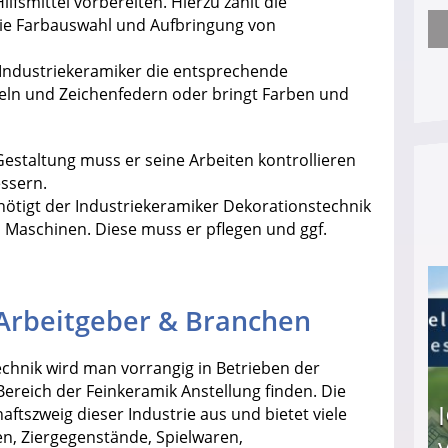
fsmittel vorbereiten. Hierzu zählt die
die Farbauswahl und Aufbringung von
Arbeitslosengeld: Wofür bekommt man es und w
 Industriekeramiker die entsprechende
seln und Zeichenfedern oder bringt Farben und
estaltung muss er seine Arbeiten kontrollieren
ssern.
enötigt der Industriekeramiker Dekorationstechnik
 Maschinen. Diese muss er pflegen und ggf.
 Arbeitgeber & Branchen
echnik wird man vorrangig in Betrieben der
Bereich der Feinkeramik Anstellung finden. Die
ftszweig dieser Industrie aus und bietet viele
n, Ziergegenstände, Spielwaren,