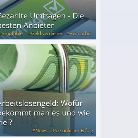
Bezahlte Umfragen - Die
besten Anbieter
Empfohlen
Geld verdienen
Heimarbeit
Arbeitslosengeld: Wofür
bekommt man es und wie
iel?
News
Persönlicher Erfolg