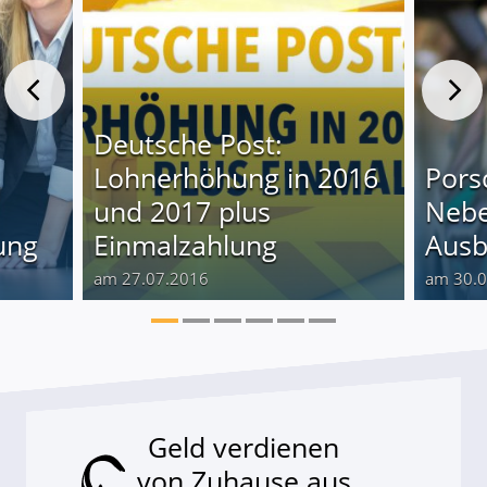
Deutsche Post:
Lohnerhöhung in 2016
Pors
und 2017 plus
Nebe
ung
Einmalzahlung
Ausb
am 27.07.2016
am 30.
Geld verdienen
von Zuhause aus