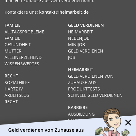
man von Zuhause aus Geld verdienen kann.
Kontaktiere uns:
kontakt@heimarbeit.de
FAMILIE
GELD VERDIENEN
ALLTAGSPROBLEME
HEIMARBEIT
FAMILIE
NEBENJOB
GESUNDHEIT
MINIJOB
MÜTTER
GELD VERDIENEN
ALLEINERZIEHEND
JOB
WISSENSWERTES
HEIMARBEIT
RECHT
GELD VERDIENEN VON
SOZIALHILFE
ZUHAUSE AUS
HARTZ IV
PRODUKTTESTS
ARBEITSLOS
SCHNELL GELD VERDIENEN
RECHT
KARRIERE
AUSBILDUNG
STUDIUM
FERNSTUDIUM
Geld verdienen von Zuhause aus
GEHÄLTER