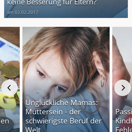
keine Besserung für Eltern?
am 02.02.2017
Unglückliche Mamas:
Muttersein - der
Pass
len
schwierigste Beruf der
Kindh
Welt
Fehlg