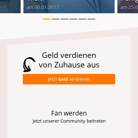
am 30.01.2017
am 25.
Geld verdienen
von Zuhause aus
Jetzt
Geld
verdienen
Fan werden
Jetzt unserer Community beitreten