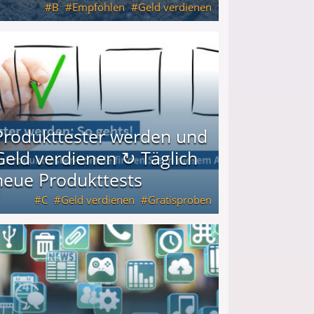
B
Empfohlen
Geld verdienen
keiten
Produkttester werden und
Geld verdienen ↻ Täglich
neue Produkttests
C
Geld verdienen
Gratisproben
glich neue Produkttests