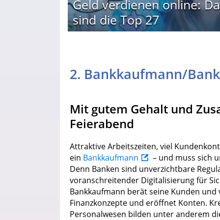
Geld verdienen online: Da
sind die Top 27
2. Bankkaufmann/Bank
Mit gutem Gehalt und Zusa
Feierabend
Attraktive Arbeitszeiten, viel Kundenkon
ein
Bankkaufmann
– und muss sich um
Denn Banken sind unverzichtbare Regulat
voranschreitender Digitalisierung für Si
Bankkaufmann berät seine Kunden und ve
Finanzkonzepte und eröffnet Konten. Kr
Personalwesen bilden unter anderem die