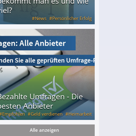
bekommt man es und wie
iel?
News
Persönlicher Erfolg
ie viel?
Bezahlte Umfragen - Die
besten Anbieter
Empfohlen
Geld verdienen
Heimarbeit
Alle anzeigen