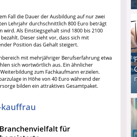
I❶I Schnell Geld verdienen: 20 seriöse Möglich
em Fall die Dauer der Ausbildung auf nur zwei
ten Lehrjahr durchschnittlich 800 Euro beträgt
wird. Als Einstiegsgehalt sind 1800 bis 2100
bezahlt. Dieser sieht vor, dass sich mit
nder Position das Gehalt steigert.
denbereich mit mehrjähriger Berufserfahrung etwa
len sich wortwörtlich aus. Ein ähnlicher
er Weiterbildung zum Fachkaufmann erzielen.
parzulage in Höhe von 40 Euro während der
rsorge bilden ein attraktives Gesamtpaket.
Produkttester werden und Geld verdienen ↻ Tä
-kauffrau
ranchenvielfalt für