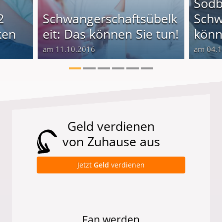
Sodb
2
Schwangerschaftsübelk
Schw
ken
eit: Das können Sie tun!
könn
am 11.10.2016
am 04.
Geld verdienen
von Zuhause aus
Jetzt
Geld
verdienen
Fan werden