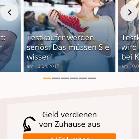
t:
Testkäufer werden
Test
r
seriös: Das müssen Sie
wird
wissen!
bei 
am 10.04.2017
am 10.
Geld verdienen
von Zuhause aus
Jetzt
Geld
verdienen