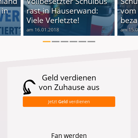
hland
Vollbesetzter Schulbus
Schu
 in
rast in Häuserwand:
vom 
Viele Verletzte!
beza
am 16.01.2018
am 15.
Geld verdienen
von Zuhause aus
Jetzt
Geld
verdienen
Fan werden