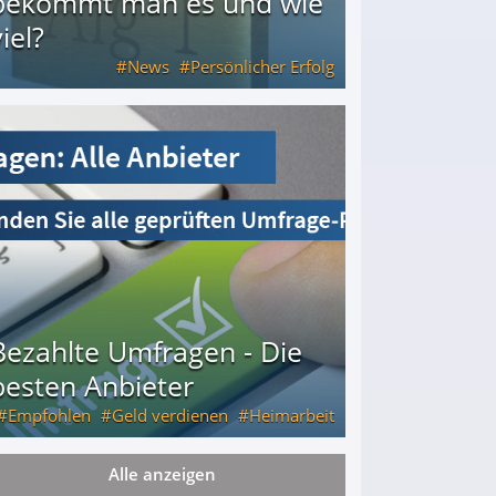
bekommt man es und wie
iel?
News
Persönlicher Erfolg
ie viel?
Bezahlte Umfragen - Die
besten Anbieter
Empfohlen
Geld verdienen
Heimarbeit
Alle anzeigen