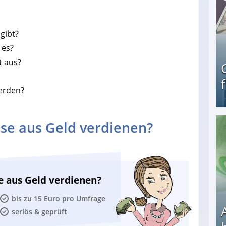
gibt?
 es?
t aus?
erden?
se aus Geld verdienen?
Geld verdienen als Tagger für Netflix
e aus Geld verdienen?
bis zu 15 Euro pro Umfrage
seriös & geprüft