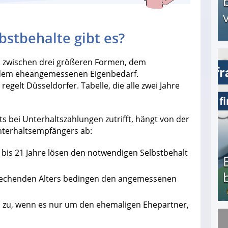
v
stbehalte gibt es?
n zwischen drei größeren Formen, dem
Arbeitslosengeld: Wofür bekommt man es und w
dem eheangemessenen Eigenbedarf.
regelt Düsseldorfer. Tabelle, die alle zwei Jahre
s bei Unterhaltszahlungen zutrifft, hängt von der
nterhaltsempfängers ab:
r bis 21 Jahre lösen den notwendigen Selbstbehalt
sprechenden Alters bedingen den angemessenen
n zu, wenn es nur um den ehemaligen Ehepartner,
Bezahlte Umfragen - Die besten Anbieter