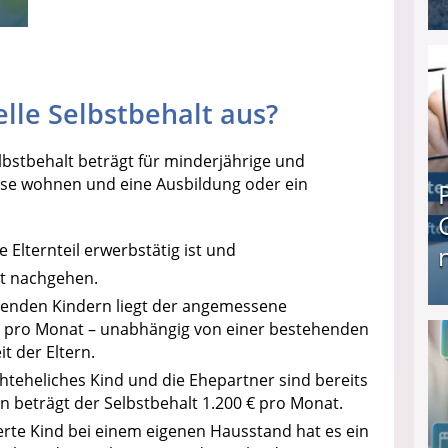
I❶I Schnell Geld verdienen: 20 seriöse Möglich
elle Selbstbehalt aus?
lbstbehalt beträgt für minderjährige und
hause wohnen und eine Ausbildung oder ein
 Elternteil erwerbstätig ist und
it nachgehen.
hnenden Kindern liegt der angemessene
Produkttester werden und Geld verdienen ↻ Tä
0 € pro Monat – unabhängig von einer bestehenden
t der Eltern.
chteheliches Kind und die Ehepartner sind bereits
 beträgt der Selbstbehalt 1.200 € pro Monat.
gierte Kind bei einem eigenen Hausstand hat es ein