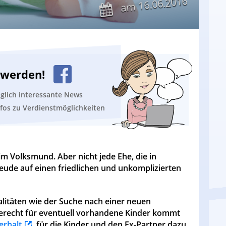
16.06.2016
am
n werden!
äglich interessante News
nfos zu Verdienstmöglichkeiten
im Volksmund. Aber nicht jede Ehe, die in
reude auf einen friedlichen und unkomplizierten
litäten wie der Suche nach einer neuen
recht für eventuell vorhandene Kinder kommt
erhalt
für die Kinder und den Ex-Partner dazu.