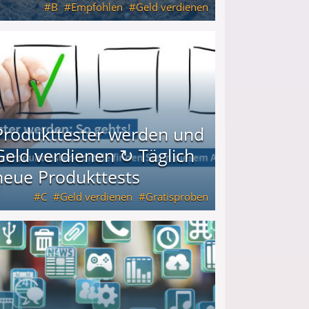
B
Empfohlen
Geld verdienen
keiten
Produkttester werden und
Geld verdienen ↻ Täglich
neue Produkttests
C
Geld verdienen
Gratisproben
glich neue Produkttests