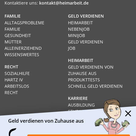
Kontaktiere uns:
kontakt@heimarbeit.de
FAMILIE
GELD VERDIENEN
ALLTAGSPROBLEME
HEIMARBEIT
FAMILIE
NEBENJOB
GESUNDHEIT
MINIJOB
MÜTTER
GELD VERDIENEN
ALLEINERZIEHEND
JOB
WISSENSWERTES
HEIMARBEIT
RECHT
GELD VERDIENEN VON
SOZIALHILFE
ZUHAUSE AUS
HARTZ IV
PRODUKTTESTS
ARBEITSLOS
SCHNELL GELD VERDIENEN
RECHT
KARRIERE
AUSBILDUNG
STUDIUM
FERNSTUDIUM
Geld verdienen von Zuhause aus
GEHÄLTER