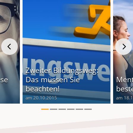
Zweiter Bildungsweg:
ese
Das müssen Sie
Ment
beachten!
best
am 20.10.2015
am 18.