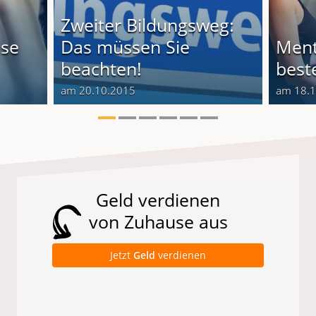
Zweiter Bildungsweg:
ese
Das müssen Sie
Ment
beachten!
best
am 20.10.2015
am 18.
Geld verdienen
von Zuhause aus
Jetzt
Geld
verdienen