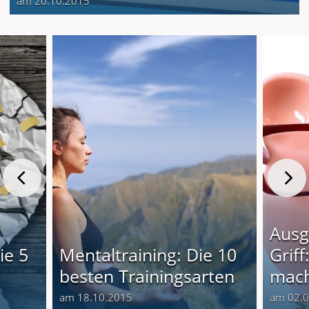
am 20.10.2015
Ausg
ie 5
Mentaltraining: Die 10
Grif
besten Trainingsarten
mach
am 18.10.2015
am 02.