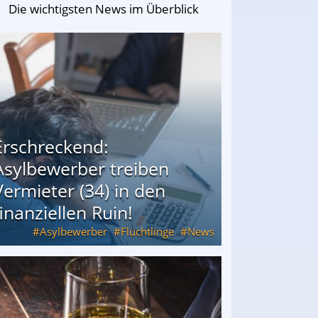
Die wichtigsten News im Überblick
Erschreckend:
Asylbewerber treiben
Vermieter (34) in den
finanziellen Ruin!
Asylbewerber
Flüchtlinge
News
34) in den finanziellen Ruin!