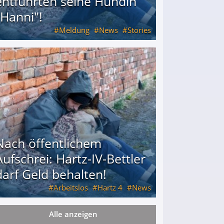
entführten seine Hündin
"Hanni"!
Meldung
News
Stories
ührten seine Hündin "Hanni"!
Nach öffentlichem
Aufschrei: Hartz-IV-Bettler
darf Geld behalten!
Arbeitslos
Hartz 4
News
Alle anzeigen
arf Geld behalten!