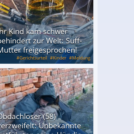
Ihr Kind kam schwer
behindert zur Welt: Suff-
Mutter freigesprochen!
Gerichtsurteil
Kinder
Meldung
Mutter freigesprochen!
Obdachloser (58)
verzweifelt: Unbekannte