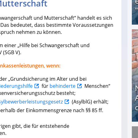
utterschaft
Schwangerschaft und Mutterschaft“ handelt es sich
. Das bedeutet, dass bestimmte Voraussetzungen
nspruch nehmen zu können.
Obdachloser (58) verzweifelt: Unbekannte entf
rm einer „Hilfe bei Schwangerschaft und
V (SGB V).
enkassenleistungen, wenn:
der „Grundsicherung im Alter und bei
iederungshilfe
für
behinderte
Menschen“
ankenversicherungsschutz besteht;
sylbewerberleistungsgesetz
(AsylblG) erhält;
halb der Einkommensgrenze nach §§ 85 ff.
igen gibt, die für entstehende
en.
Nach öffentlichem Aufschrei: Hartz-IV-Bettler d