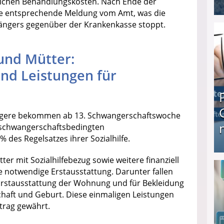
hlichen Behandlungskosten. Nach Ende der
ne entsprechende Meldung vom Amt, was die
I❶I Schnell Geld verdienen: 20 seriöse Möglich
fängers gegenüber der Krankenkasse stoppt.
und Mütter:
nd Leistungen für
angere bekommen ab 13. Schwangerschaftswoche
n schwangerschaftsbedingten
 des Regelsatzes ihrer Sozialhilfe.
 mit Sozialhilfebezug sowie weitere finanziell
Produkttester werden und Geld verdienen ↻ Tä
ne notwendige Erstausstattung. Darunter fallen
 Erstausstattung der Wohnung und für Bekleidung
aft und Geburt. Diese einmaligen Leistungen
trag gewährt.