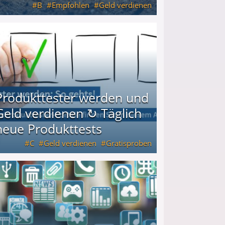
B
Empfohlen
Geld verdienen
keiten
Produkttester werden und
Geld verdienen ↻ Täglich
neue Produkttests
C
Geld verdienen
Gratisproben
glich neue Produkttests