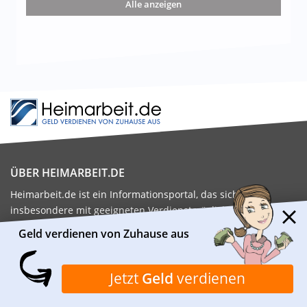
Alle anzeigen
ÜBER HEIMARBEIT.DE
Heimarbeit.de ist ein Informationsportal, das sich
insbesondere mit geeigneten Verdienstmöglichkeiten von
Zuhause aus beschäftigt. Das Redaktionsteam recherchiert
Geld verdienen von Zuhause aus
und prüft täglich viele verschiedene Möglichkeiten, mit denen
man von Zuhause aus Geld verdienen kann.
Jetzt
Geld
verdienen
Kontaktiere uns:
kontakt@heimarbeit.de