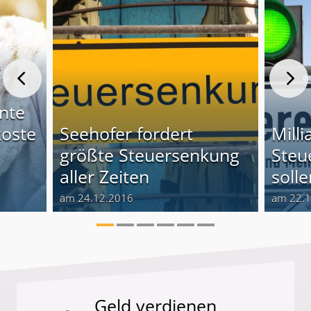
nte
koste
Seehofer fordert
Mill
größte Steuersenkung
Steu
aller Zeiten
soll
am 24.12.2016
am 22.
Geld verdienen