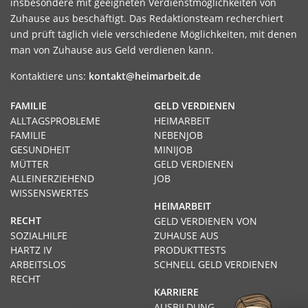
insbesondere mit geeigneten Verdienstmöglichkeiten von
Zuhause aus beschäftigt. Das Redaktionsteam recherchiert
und prüft täglich viele verschiedene Möglichkeiten, mit denen
man von Zuhause aus Geld verdienen kann.
Kontaktiere uns:
kontakt@heimarbeit.de
FAMILIE
GELD VERDIENEN
ALLTAGSPROBLEME
HEIMARBEIT
FAMILIE
NEBENJOB
GESUNDHEIT
MINIJOB
MÜTTER
GELD VERDIENEN
ALLEINERZIEHEND
JOB
WISSENSWERTES
HEIMARBEIT
RECHT
GELD VERDIENEN VON
SOZIALHILFE
ZUHAUSE AUS
HARTZ IV
PRODUKTTESTS
ARBEITSLOS
SCHNELL GELD VERDIENEN
RECHT
KARRIERE
AUSBILDUNG