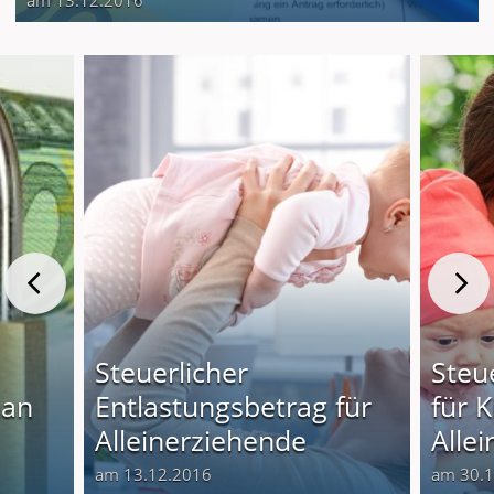
Steuerlicher
Steu
man
Entlastungsbetrag für
für 
Alleinerziehende
Alle
am 13.12.2016
am 30.