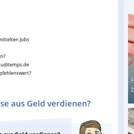
ittelten Jobs
rn?
tuditemps.de
mpfehlenswert?
se aus Geld verdienen?
Heimarbeit ohne PC: Die besten Heimarbeiten