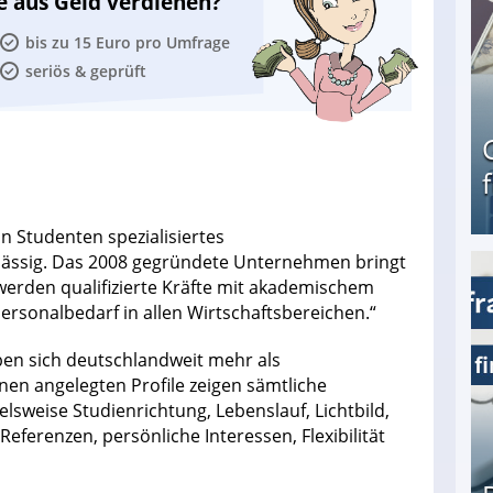
e aus Geld verdienen?
bis zu 15 Euro pro Umfrage
seriös & geprüft
on Studenten spezialisiertes
sässig. Das 2008 gegründete Unternehmen bringt
 werden qualifizierte Kräfte mit akademischem
Geld verdienen als Tagger für Netflix
Personalbedarf in allen Wirtschaftsbereichen.“
en sich deutschlandweit mehr als
hnen angelegten Profile zeigen sämtliche
lsweise Studienrichtung, Lebenslauf, Lichtbild,
Referenzen, persönliche Interessen, Flexibilität