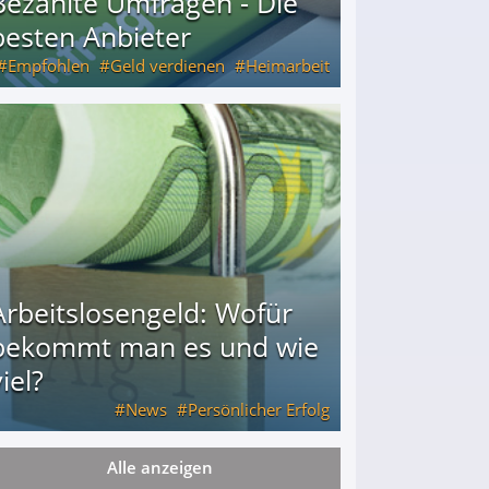
Bezahlte Umfragen - Die
besten Anbieter
Empfohlen
Geld verdienen
Heimarbeit
Arbeitslosengeld: Wofür
bekommt man es und wie
iel?
News
Persönlicher Erfolg
Alle anzeigen
ie viel?