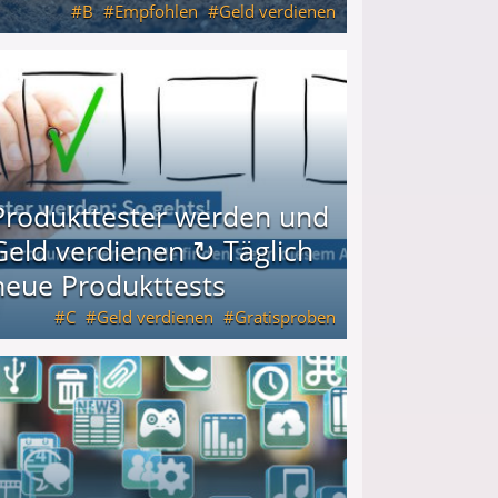
B
Empfohlen
Geld verdienen
keiten
Produkttester werden und
Geld verdienen ↻ Täglich
neue Produkttests
C
Geld verdienen
Gratisproben
glich neue Produkttests