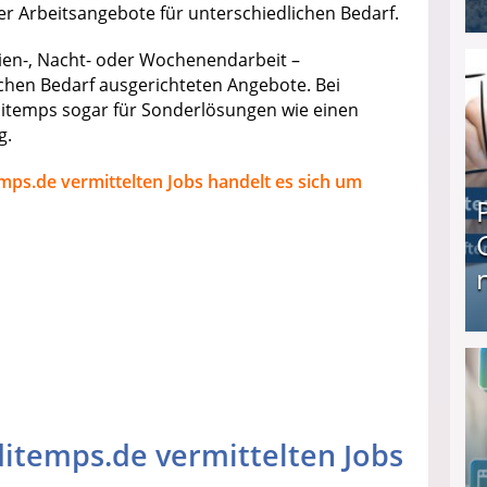
er Arbeitsangebote für unterschiedlichen Bedarf.
I❶I Schnell Geld verdienen: 20 seriöse Möglich
erien-, Nacht- oder Wochenendarbeit –
chen Bedarf ausgerichteten Angebote. Bei
itemps sogar für Sonderlösungen wie einen
g.
mps.de vermittelten Jobs handelt es sich um
Produkttester werden und Geld verdienen ↻ Tä
itemps.de vermittelten Jobs