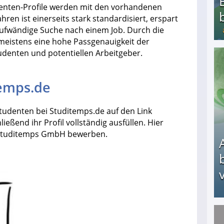
denten-Profile werden mit den vorhandenen
ren ist einerseits stark standardisiert, erspart
aufwändige Suche nach einem Job. Durch die
 meistens eine hohe Passgenauigkeit der
denten und potentiellen Arbeitgeber.
Bezahlte Umfragen - Die besten Anbieter
temps.de
tudenten bei Studitemps.de auf den Link
ießend ihr Profil vollständig ausfüllen. Hier
 Studitemps GmbH bewerben.
v
Arbeitslosengeld: Wofür bekommt man es und w