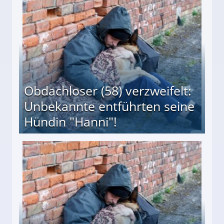
 Suff-Mutter freigesprochen!
Obdachloser (58) verzweifelt:
Unbekannte entführten seine
Hündin "Hanni"!
te entführten seine Hündin "Hanni"!