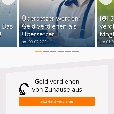
Übersetzer werden:
I❶I 
 Das
Geld verdienen als
verd
!
Übersetzer
Mögl
am 03.07.2024
am 01.
Geld verdienen
von Zuhause aus
Jetzt
Geld
verdienen