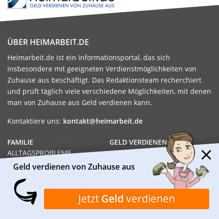
ÜBER HEIMARBEIT.DE
Heimarbeit.de ist ein Informationsportal, das sich
insbesondere mit geeigneten Verdienstmöglichkeiten von
Zuhause aus beschäftigt. Das Redaktionsteam recherchiert
und prüft täglich viele verschiedene Möglichkeiten, mit denen
man von Zuhause aus Geld verdienen kann.
Kontaktiere uns:
kontakt@heimarbeit.de
FAMILIE
GELD VERDIENEN
ALLTAGSPROBLEME
HEIMARBEIT
FAMILIE
NEBENJOB
Geld verdienen von Zuhause aus
GESUNDHEIT
MINIJOB
MÜTTER
GELD VERDIENEN
ALLEINERZIEHEND
JOB
Jetzt
Geld
verdienen
WISSENSWERTES
HEIMARBEIT