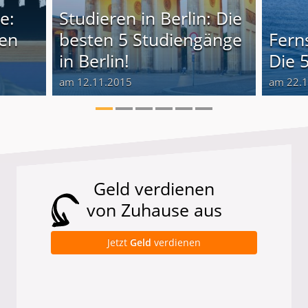
e:
Studieren in Berlin: Die
len
besten 5 Studiengänge
Fern
in Berlin!
Die 
am 12.11.2015
am 22.
Geld verdienen
von Zuhause aus
Jetzt
Geld
verdienen