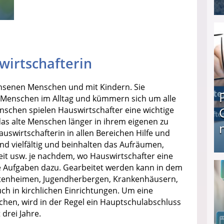
I❶I Schnell Geld verdienen: 20 seriöse Möglich
wirtschafterin
hsenen Menschen und mit Kindern. Sie
e Menschen im Alltag und kümmern sich um alle
enschen spielen Hauswirtschafter eine wichtige
das alte Menschen länger in ihrem eigenen zu
swirtschafterin in allen Bereichen Hilfe und
nd vielfältig und beinhalten das Aufräumen,
it usw. je nachdem, wo Hauswirtschafter eine
Produkttester werden und Geld verdienen ↻ Tä
e Aufgaben dazu. Gearbeitet werden kann in dem
Altenheimen, Jugendherbergen, Krankenhäusern,
h in kirchlichen Einrichtungen. Um eine
hen, wird in der Regel ein Hauptschulabschluss
drei Jahre.