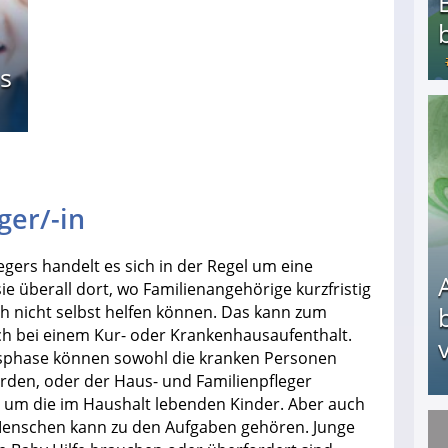
s
Bezahlte Umfragen - Die besten Anbieter
ger/-in
egers handelt es sich in der Regel um eine
ie überall dort, wo Familienangehörige kurzfristig
ch nicht selbst helfen können. Das kann zum
uch bei einem Kur- oder Krankenhausaufenthalt.
v
sphase können sowohl die kranken Personen
rden, oder der Haus- und Familienpfleger
um die im Haushalt lebenden Kinder. Aber auch
 Menschen kann zu den Aufgaben gehören. Junge
Arbeitslosengeld: Wofür bekommt man es und w