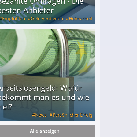
Bezahlte Umfragen - Die
besten Anbieter
Empfohlen
Geld verdienen
Heimarbeit
Arbeitslosengeld: Wofür
bekommt man es und wie
iel?
News
Persönlicher Erfolg
Alle anzeigen
ie viel?