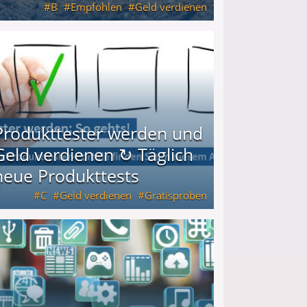
B
Empfohlen
Geld verdienen
keiten
Produkttester werden und
Geld verdienen ↻ Täglich
neue Produkttests
C
Geld verdienen
Gratisproben
glich neue Produkttests