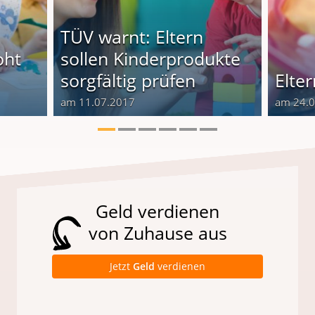
TÜV warnt: Eltern
oht
sollen Kinderprodukte
sorgfältig prüfen
Elte
am 11.07.2017
am 24.
Geld verdienen
von Zuhause aus
Jetzt
Geld
verdienen