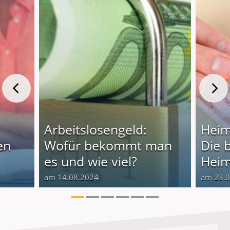
Arbeitslosengeld:
Heim
en
Wofür bekommt man
Die 
es und wie viel?
Heim
am 14.08.2024
am 23.