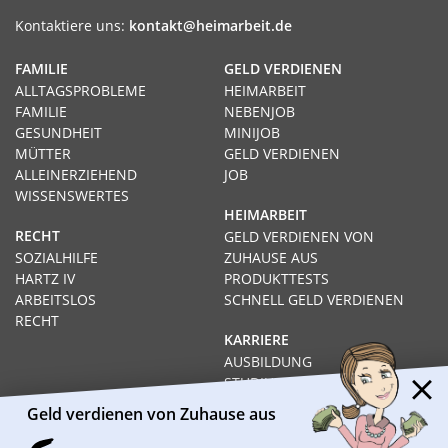
Kontaktiere uns:
kontakt@heimarbeit.de
FAMILIE
GELD VERDIENEN
ALLTAGSPROBLEME
HEIMARBEIT
FAMILIE
NEBENJOB
GESUNDHEIT
MINIJOB
MÜTTER
GELD VERDIENEN
ALLEINERZIEHEND
JOB
WISSENSWERTES
HEIMARBEIT
RECHT
GELD VERDIENEN VON
SOZIALHILFE
ZUHAUSE AUS
HARTZ IV
PRODUKTTESTS
ARBEITSLOS
SCHNELL GELD VERDIENEN
RECHT
KARRIERE
AUSBILDUNG
STUDIUM
FERNSTUDIUM
Geld verdienen von Zuhause aus
GEHÄLTER