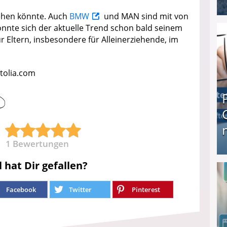
gehen könnte. Auch
BMW
und MAN sind mit von
I❶I Schnell Geld verdienen: 20 seriöse Möglich
önnte sich der aktuelle Trend schon bald seinem
 Eltern, insbesondere für Alleinerziehende, im
tolia.com
1
Bewertungen
Produkttester werden und Geld verdienen ↻ Tä
l hat Dir gefallen?
Facebook
Twitter
Pinterest