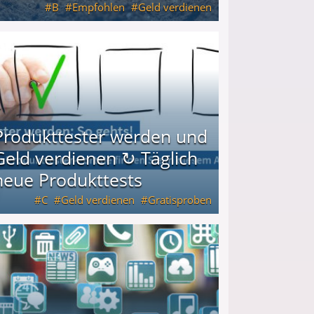
B
Empfohlen
Geld verdienen
keiten
Produkttester werden und
Geld verdienen ↻ Täglich
neue Produkttests
C
Geld verdienen
Gratisproben
glich neue Produkttests