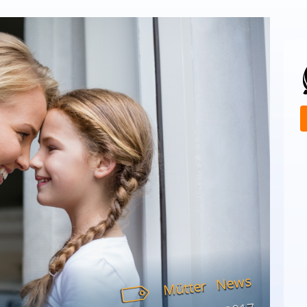
News
Mütter