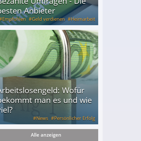
Bezahlte Umfragen - Die
besten Anbieter
Empfohlen
Geld verdienen
Heimarbeit
Arbeitslosengeld: Wofür
bekommt man es und wie
iel?
News
Persönlicher Erfolg
Alle anzeigen
ie viel?