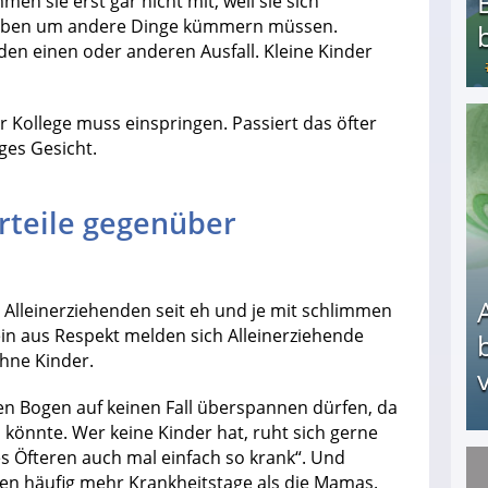
n sie erst gar nicht mit, weil sie sich
 eben um andere Dinge kümmern müssen.
den einen oder anderen Ausfall. Kleine Kinder
 Kollege muss einspringen. Passiert das öfter
Bezahlte Umfragen - Die besten Anbieter
ges Gesicht.
urteile gegenüber
e Alleinerziehenden seit eh und je mit schlimmen
ein aus Respekt melden sich Alleinerziehende
ohne Kinder.
v
den Bogen auf keinen Fall überspannen dürfen, da
n könnte. Wer keine Kinder hat, ruht sich gerne
s Öfteren auch mal einfach so krank“. Und
ben häufig mehr Krankheitstage als die Mamas.
Arbeitslosengeld: Wofür bekommt man es und w