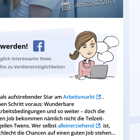
22.02.2017
am
n werden!
äglich interessante News
nfos zu Verdienstmöglichkeiten
n als aufstrebender Star am
Arbeitsmarkt
.
nen Schritt voraus: Wunderbare
Arbeitsbedingungen und so weiter – doch die
Den Job bekommen nämlich nicht die Teilzeit-
geilen Twens. Wer selbst
alleinerziehend
ist,
schlecht die Chancen auf einen guten Job stehen…