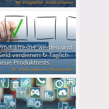
B
Empfohlen
Geld verdienen
keiten
Produkttester werden und
Geld verdienen ↻ Täglich
neue Produkttests
C
Geld verdienen
Gratisproben
glich neue Produkttests