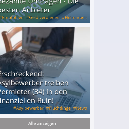
Bezahlte Umfragen - Die
besten Anbieter
Empfohlen
Geld verdienen
Heimarbeit
Erschreckend:
Asylbewerber treiben
Vermieter (34) in den
finanziellen Ruin!
Asylbewerber
Flüchtlinge
News
Alle anzeigen
34) in den finanziellen Ruin!