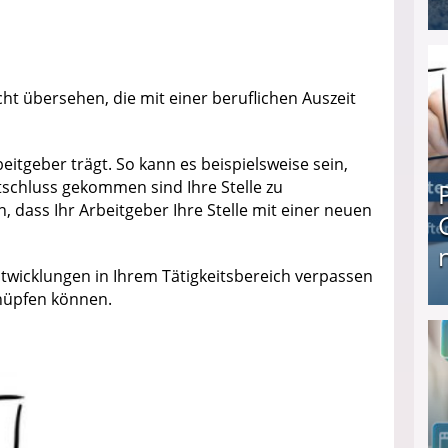
I❶I Schnell Geld verdienen: 20 seriöse Möglich
cht übersehen, die mit einer beruflichen Auszeit
beitgeber trägt. So kann es beispielsweise sein,
tschluss gekommen sind Ihre Stelle zu
n, dass Ihr Arbeitgeber Ihre Stelle mit einer neuen
ntwicklungen in Ihrem Tätigkeitsbereich verpassen
knüpfen können.
Produkttester werden und Geld verdienen ↻ Tä