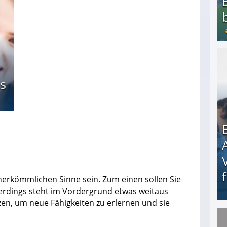
Bezahlte Umfragen - Die besten Anbieter
s
 herkömmlichen Sinne sein. Zum einen sollen Sie
lerdings steht im Vordergrund etwas weitaus
zen, um neue Fähigkeiten zu erlernen und sie
Erschreckend: Asylbewerber treiben Vermieter (