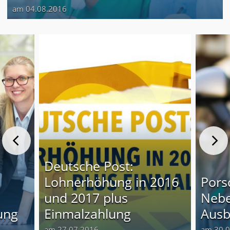
am 04.08.2016
Deutsche Post:
Lohnerhöhung in 2016
Pors
und 2017 plus
Nebe
ung
Einmalzahlung
Ausb
am 27.07.2016
am 30.