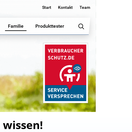
Start
Kontakt
Team
Familie
Produkttester
 wissen!