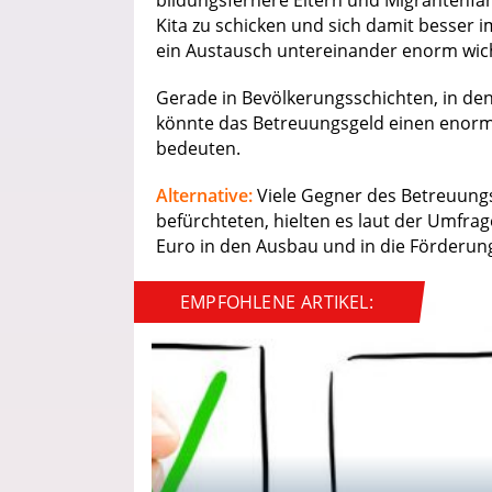
bildungsfernere Eltern und Migrantenfam
Kita zu schicken und sich damit besser i
ein Austausch untereinander enorm wicht
Gerade in Bevölkerungsschichten, in den
könnte das Betreuungsgeld einen enorme
bedeuten.
Alternative:
Viele Gegner des Betreuungs
befürchteten, hielten es laut der Umfrage
Euro in den Ausbau und in die Förderung
EMPFOHLENE ARTIKEL: