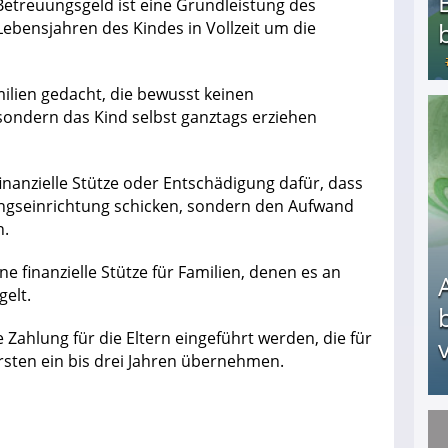
etreuungsgeld ist eine Grundleistung des
 Lebensjahren des Kindes in Vollzeit um die
ilien gedacht, die bewusst keinen
 sondern das Kind selbst ganztags erziehen
Bezahlte Umfragen - Die besten Anbieter
inanzielle Stütze oder Entschädigung dafür, dass
uungseinrichtung schicken, sondern den Aufwand
n.
e finanzielle Stütze für Familien, denen es an
gelt.
Zahlung für die Eltern eingeführt werden, die für
v
ersten ein bis drei Jahren übernehmen.
Arbeitslosengeld: Wofür bekommt man es und w