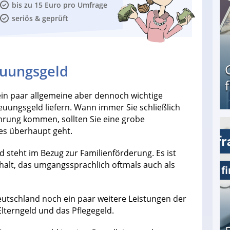
bis zu 15 Euro pro Umfrage
seriös & geprüft
euungsgeld
ein paar allgemeine aber dennoch wichtige
ungsgeld liefern. Wann immer Sie schließlich
rung kommen, sollten Sie eine grobe
es überhaupt geht.
Geld verdienen als Tagger für Netflix
 steht im Bezug zur Familienförderung. Es ist
alt, das umgangssprachlich oftmals auch als
utschland noch ein paar weitere Leistungen der
Elterngeld und das Pflegegeld.