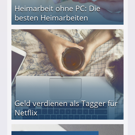
Heimarbeit ohne PC: Die
besten Heimarbeiten
beiten
Geld verdienen als Tagger für
Netflix