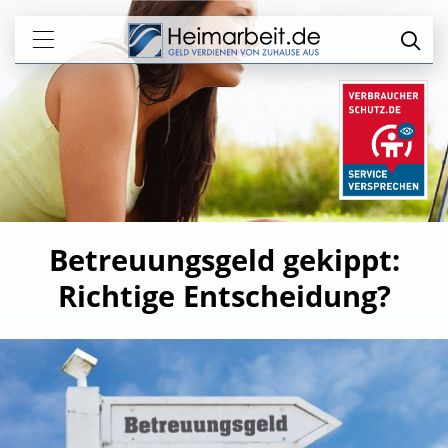
Betreuungsgeld gekippt:
Richtige Entscheidung?