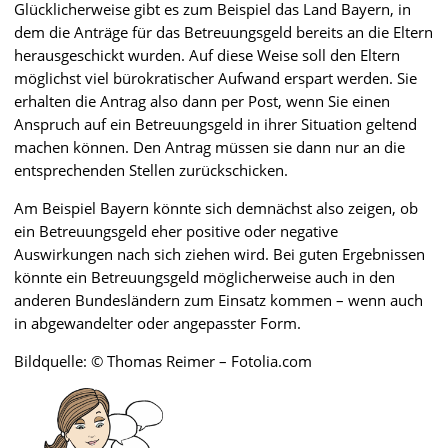
Glücklicherweise gibt es zum Beispiel das Land Bayern, in
dem die Anträge für das Betreuungsgeld bereits an die Eltern
herausgeschickt wurden. Auf diese Weise soll den Eltern
möglichst viel bürokratischer Aufwand erspart werden. Sie
erhalten die Antrag also dann per Post, wenn Sie einen
Anspruch auf ein Betreuungsgeld in ihrer Situation geltend
machen können. Den Antrag müssen sie dann nur an die
entsprechenden Stellen zurückschicken.
Am Beispiel Bayern könnte sich demnächst also zeigen, ob
ein Betreuungsgeld eher positive oder negative
Auswirkungen nach sich ziehen wird. Bei guten Ergebnissen
könnte ein Betreuungsgeld möglicherweise auch in den
anderen Bundesländern zum Einsatz kommen – wenn auch
in abgewandelter oder angepasster Form.
Bildquelle: © Thomas Reimer – Fotolia.com