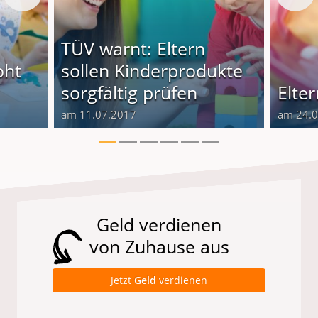
TÜV warnt: Eltern
oht
sollen Kinderprodukte
sorgfältig prüfen
Elte
am 11.07.2017
am 24.
Geld verdienen
von Zuhause aus
Jetzt
Geld
verdienen