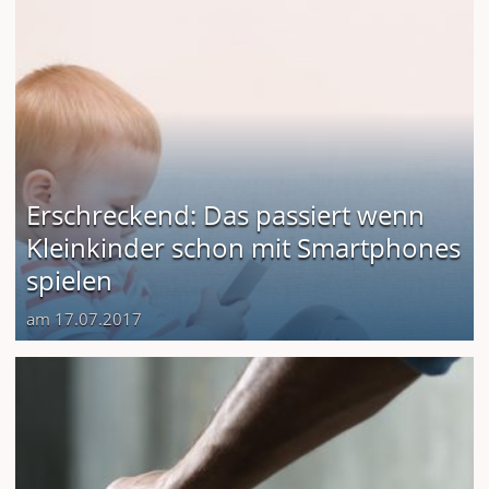
Erschreckend: Das passiert wenn
Kleinkinder schon mit Smartphones
spielen
am 17.07.2017