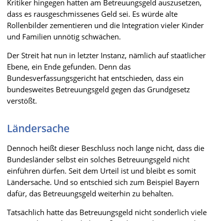
Kritiker hingegen hatten am Betreuungsgeld auszusetzen,
dass es rausgeschmissenes Geld sei. Es würde alte
Rollenbilder zementieren und die Integration vieler Kinder
und Familien unnötig schwächen.
Der Streit hat nun in letzter Instanz, nämlich auf staatlicher
Ebene, ein Ende gefunden. Denn das
Bundesverfassungsgericht hat entschieden, dass ein
bundesweites Betreuungsgeld gegen das Grundgesetz
verstößt.
Ländersache
Dennoch heißt dieser Beschluss noch lange nicht, dass die
Bundesländer selbst ein solches Betreuungsgeld nicht
einführen dürfen. Seit dem Urteil ist und bleibt es somit
Ländersache. Und so entschied sich zum Beispiel Bayern
dafür, das Betreuungsgeld weiterhin zu behalten.
Tatsächlich hatte das Betreuungsgeld nicht sonderlich viele