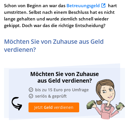
Schon von Beginn an war das
Betreuungsgeld
hart
umstritten. Selbst nach einem Beschluss hat es nicht
lange gehalten und wurde ziemlich schnell wieder
gekippt. Doch war das die richtige Entscheidung?
Möchten Sie von Zuhause aus Geld
verdienen?
Möchten Sie von Zuhause
aus Geld verdienen?
bis zu 15 Euro pro Umfrage
seriös & geprüft
Jetzt
Geld
verdienen