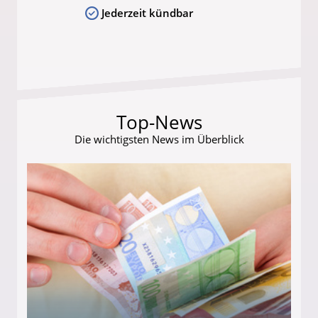
Jederzeit kündbar
Top-News
Die wichtigsten News im Überblick