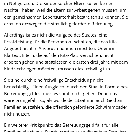
in Not geraten. Die Kinder solcher Eltern sollen keinen
Nachteil haben, weil die Eltern zur Arbeit gehen müssen, um
den gemeinsamen Lebensunterhalt bestreiten zu können. Sie
erhalten deswegen die staatlich geförderte Betreuung.
Allerdings ist es nicht die Aufgabe des Staates, eine
Ersatzleistung für die Personen zu schaffen, die das Kita-
Angebot nicht in Anspruch nehmen möchten. Oder im
Klartext: Eltern, die auf den Kita-Platz verzichten, nicht
arbeiten gehen und stattdessen die ersten drei Jahre mit dem
Kind verbringen möchten, müssen dies freiwillig tun.
Sie sind durch eine freiwillige Entscheidung nicht
benachteiligt. Einen Ausgleicht durch den Staat in Form eines
Betreuungsgeldes muss es somit nicht geben. Denn das
wäre ja ungefähr so, als würde der Staat nun auch Geld an
Familien auszahlen, die öffentlich geförderte Schwimmbäder
nicht nutzen.
Ein weiterer Kritikpunkt: das Betreuungsgeld fällt für alle
Familien gleich aus. Damit würden auch diejenigen Familien